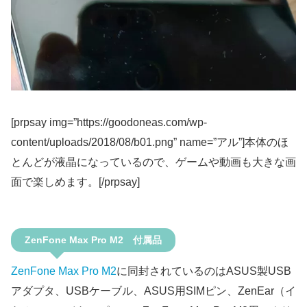
[prpsay img=”https://goodoneas.com/wp-
content/uploads/2018/08/b01.png” name=”アル”]本体のほ
とんどが液晶になっているので、ゲームや動画も大きな画
面で楽しめます。[/prpsay]
ZenFone Max Pro M2 付属品
ZenFone Max Pro M2
に同封されているのはASUS製USB
アダプタ、USBケーブル、ASUS用SIMピン、ZenEar（イ