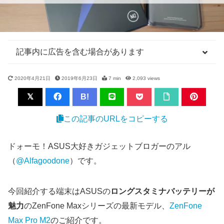
記事内に広告を含む場合があります
2020年4月21日
2019年6月23日
7 min
2,093
views
B!
この記事のURLをコピーする
ドォーモ！ASUS大好きガジェットブロガーのアル
（
@Alfagoodone
）です。
今回紹介する端末はASUSの
ロングスタミナバッテリーが
魅力
のZenFone Maxシリーズの最新モデル、
ZenFone
Max Pro M2
のご紹介です。