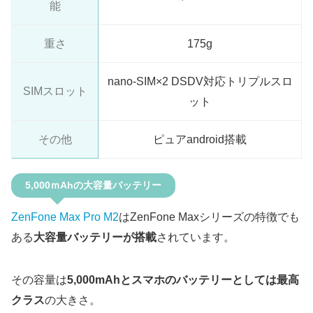
能
重さ
175g
nano-SIM×2 DSDV対応トリプルスロ
SIMスロット
ット
その他
ピュアandroid搭載
5,000ｍAhの大容量バッテリー
ZenFone Max Pro M2
はZenFone Maxシリーズの特徴でも
ある
大容量バッテリーが搭載
されています。
その容量は
5,000mAhとスマホのバッテリーとしては最高
クラス
の大きさ。