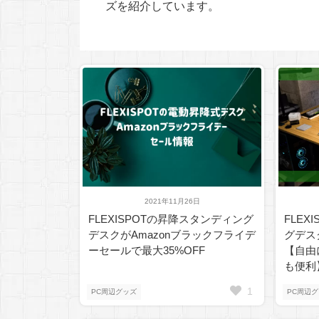
ズを紹介しています。
2021年11月26日
FLEXISPOTの昇降スタンディング
FLE
デスクがAmazonブラックフライデ
グデスク
ーセールで最大35%OFF
【自由
も便利
1
PC周辺グッズ
PC周辺