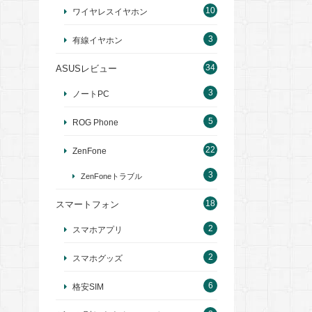
10
ワイヤレスイヤホン
3
有線イヤホン
34
ASUSレビュー
3
ノートPC
5
ROG Phone
22
ZenFone
3
ZenFoneトラブル
18
スマートフォン
2
スマホアプリ
2
スマホグッズ
6
格安SIM