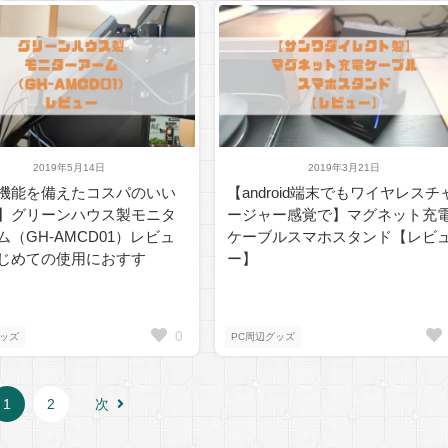
2019年5月14日
2019年3月21日
機能を備えたコスパのいい
【android端末でもワイヤレスチ
】グリーンハウス製モニタ
ージャー感覚で】マグネット充
ム（GH-AMCD01）レビュ
ケーブルスマホスタンド【レビ
じめての使用におすす
ー】
0
グッズ
PC周辺グッズ
1
2
次