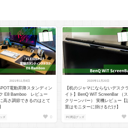
2021年11月8日
2020年11月20日
XISPOT電動昇降スタンディン
【机のジャマにならないデスク
 E8 Bamboo レビュー
イト】BenQ WiT ScreenBar （ス
に高さ調節できるのはとて
クリーンバー） 実機レビュー【
】
置はモニターに掛けるだけ】
0
グッズ
PC周辺グッズ