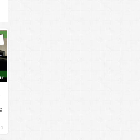
ラ
設
0