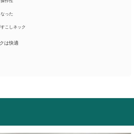
な操作性
くなった
がすこしネック
クは快適