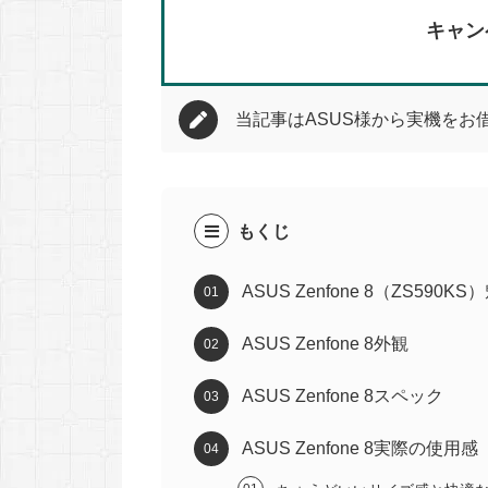
キャン
当記事はASUS様から実機をお
もくじ
ASUS Zenfone 8（ZS590KS
ASUS Zenfone 8外観
ASUS Zenfone 8スペック
ASUS Zenfone 8実際の使用感