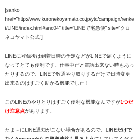
[sanko
href=”http://www.kuronekoyamato.co.jp/ytc/campaign/renke
i/LINE/index.html#anc04″ title=”LINEで宅急便” site=”クロ
ネコヤマト公式”]
LINEに登録後は到着日時の予定などがLINEで届くように
なってとても便利です。仕事中だと電話出来ない時もあっ
たりするので、LINEで数通やり取りするだけで日時変更
出来るのはすごく助かる機能でした！
このLINEのやりとりはすごく便利な機能なんですが
1つだ
け注意点
があります。
たま～にLINE通知がこない場合があるので、
LINEだけで
なくAmazonからの発送連絡も見るように
していてくださ