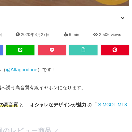
日
2020年3月27日
6 min
2,506
views
ル（
@Alfagoodone
）です！
沼へ誘う高音質有線イヤホンになります。
の高音質
と、
オシャレなデザインが魅力
の「
SIMGOT MT3
回のレビュー商品