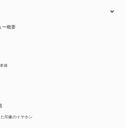
ビュー概要
ン本体
感
した印象のイヤホン